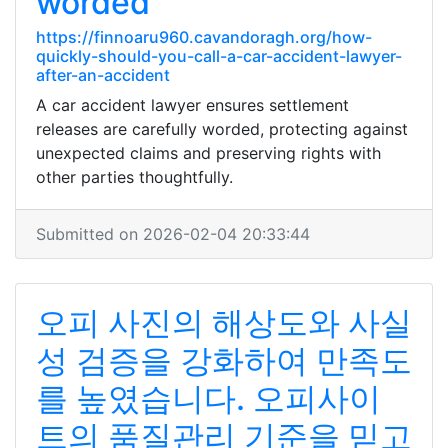
worded
https://finnoaru960.cavandoragh.org/how-
quickly-should-you-call-a-car-accident-lawyer-
after-an-accident
A car accident lawyer ensures settlement
releases are carefully worded, protecting against
unexpected claims and preserving rights with
other parties thoughtfully.
Submitted on 2026-02-04 20:33:44
오피 사진의 해상도와 사실
성 검증을 강화하여 만족도
를 높였습니다. 오피사이
트의 품질관리 기준을 믿고